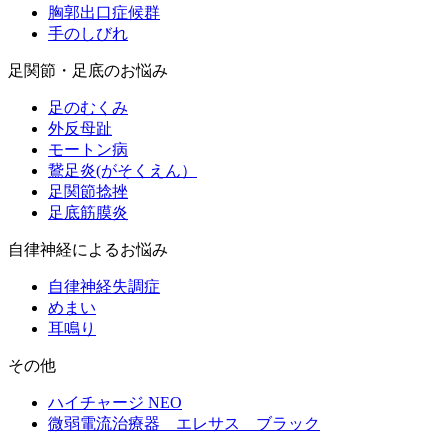
胸郭出口症候群
手のしびれ
足関節・足底のお悩み
足のむくみ
外反母趾
モートン病
鵞足炎(がそくえん）
足関節捻挫
足底筋膜炎
自律神経によるお悩み
自律神経失調症
めまい
耳鳴り
その他
ハイチャージ NEO
微弱電流治療器 エレサス ブラック