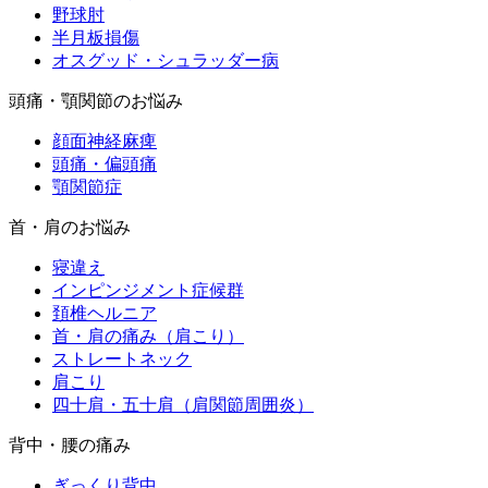
野球肘
半月板損傷
オスグッド・シュラッダー病
頭痛・顎関節のお悩み
顔面神経麻痺
頭痛・偏頭痛
顎関節症
首・肩のお悩み
寝違え
インピンジメント症候群
頚椎ヘルニア
首・肩の痛み（肩こり）
ストレートネック
肩こり
四十肩・五十肩（肩関節周囲炎）
背中・腰の痛み
ぎっくり背中