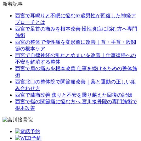
新着記事
西宮で耳鳴りと不眠に悩む67歳男性が回復した神経ア
プローチとは
西宮で足首の痛みを根本改善 慢性炎症に悩む方へ専門
施術
西宮の整体で慢性痛を変形前に改善｜首・手首・股関
節の根本ケア
西宮で自律神経の乱れとめまいを改善｜仕事復帰への
不安を解消する整体
西宮で肩の痛みを根本改善 仕事を続けるための整体施
術
西宮北口の整体院で関節痛改善｜薬と運動の正しい組
み合わせ方
西宮で膝痛改善 焦りと不安を乗り越えた回復の記録
西宮で指の関節痛に悩む方へ 宮川接骨院の専門施術で
根本改善