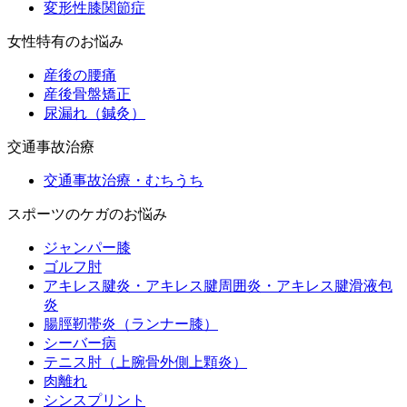
変形性膝関節症
女性特有のお悩み
産後の腰痛
産後骨盤矯正
尿漏れ（鍼灸）
交通事故治療
交通事故治療・むちうち
スポーツのケガのお悩み
ジャンパー膝
ゴルフ肘
アキレス腱炎・アキレス腱周囲炎・アキレス腱滑液包
炎
腸脛靭帯炎（ランナー膝）
シーバー病
テニス肘（上腕骨外側上顆炎）
肉離れ
シンスプリント