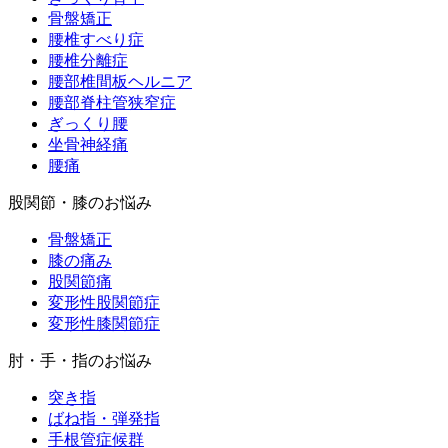
骨盤矯正
腰椎すべり症
腰椎分離症
腰部椎間板ヘルニア
腰部脊柱管狭窄症
ぎっくり腰
坐骨神経痛
腰痛
股関節・膝のお悩み
骨盤矯正
膝の痛み
股関節痛
変形性股関節症
変形性膝関節症
肘・手・指のお悩み
突き指
ばね指・弾発指
手根管症候群