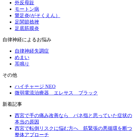
外反母趾
モートン病
鵞足炎(がそくえん）
足関節捻挫
足底筋膜炎
自律神経によるお悩み
自律神経失調症
めまい
耳鳴り
その他
ハイチャージ NEO
微弱電流治療器 エレサス ブラック
新着記事
西宮で手の痛み改善なら バネ指と思っていた症状の
本当の原因
西宮で転倒リスクに悩む方へ 筋緊張の悪循環を断つ
整体アプローチ