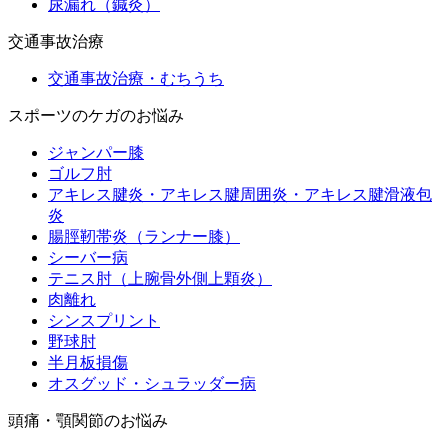
尿漏れ（鍼灸）
交通事故治療
交通事故治療・むちうち
スポーツのケガのお悩み
ジャンパー膝
ゴルフ肘
アキレス腱炎・アキレス腱周囲炎・アキレス腱滑液包
炎
腸脛靭帯炎（ランナー膝）
シーバー病
テニス肘（上腕骨外側上顆炎）
肉離れ
シンスプリント
野球肘
半月板損傷
オスグッド・シュラッダー病
頭痛・顎関節のお悩み