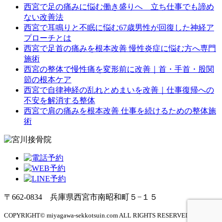
西宮で足の痛みに悩む働き盛りへ 立ち仕事でも諦め
ない改善法
西宮で耳鳴りと不眠に悩む67歳男性が回復した神経ア
プローチとは
西宮で足首の痛みを根本改善 慢性炎症に悩む方へ専門
施術
西宮の整体で慢性痛を変形前に改善｜首・手首・股関
節の根本ケア
西宮で自律神経の乱れとめまいを改善｜仕事復帰への
不安を解消する整体
西宮で肩の痛みを根本改善 仕事を続けるための整体施
術
〒662-0834 兵庫県西宮市南昭和町５−１５
COPYRIGHT© miyagawa-sekkotsuin.com ALL RIGHTS RESERVED. Design