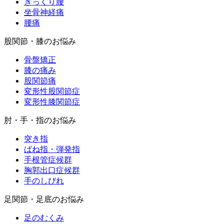
ぎっくり腰
坐骨神経痛
腰痛
股関節・膝のお悩み
骨盤矯正
膝の痛み
股関節痛
変形性股関節症
変形性膝関節症
肘・手・指のお悩み
突き指
ばね指・弾発指
手根管症候群
胸郭出口症候群
手のしびれ
足関節・足底のお悩み
足のむくみ