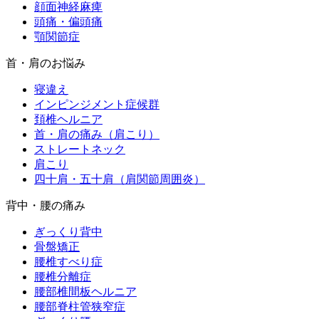
顔面神経麻痺
頭痛・偏頭痛
顎関節症
首・肩のお悩み
寝違え
インピンジメント症候群
頚椎ヘルニア
首・肩の痛み（肩こり）
ストレートネック
肩こり
四十肩・五十肩（肩関節周囲炎）
背中・腰の痛み
ぎっくり背中
骨盤矯正
腰椎すべり症
腰椎分離症
腰部椎間板ヘルニア
腰部脊柱管狭窄症