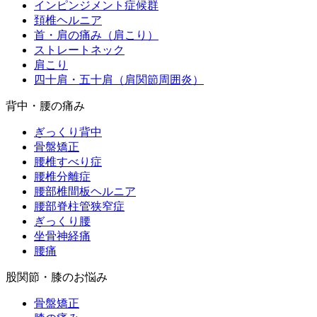
インピンジメント症候群
頚椎ヘルニア
首・肩の痛み（肩こり）
ストレートネック
肩こり
四十肩・五十肩（肩関節周囲炎）
背中・腰の痛み
ぎっくり背中
骨盤矯正
腰椎すべり症
腰椎分離症
腰部椎間板ヘルニア
腰部脊柱管狭窄症
ぎっくり腰
坐骨神経痛
腰痛
股関節・膝のお悩み
骨盤矯正