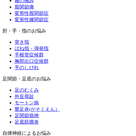
膝の痛み
股関節痛
変形性股関節症
変形性膝関節症
肘・手・指のお悩み
突き指
ばね指・弾発指
手根管症候群
胸郭出口症候群
手のしびれ
足関節・足底のお悩み
足のむくみ
外反母趾
モートン病
鵞足炎(がそくえん）
足関節捻挫
足底筋膜炎
自律神経によるお悩み