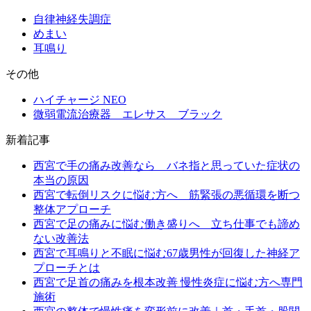
自律神経失調症
めまい
耳鳴り
その他
ハイチャージ NEO
微弱電流治療器 エレサス ブラック
新着記事
西宮で手の痛み改善なら バネ指と思っていた症状の
本当の原因
西宮で転倒リスクに悩む方へ 筋緊張の悪循環を断つ
整体アプローチ
西宮で足の痛みに悩む働き盛りへ 立ち仕事でも諦め
ない改善法
西宮で耳鳴りと不眠に悩む67歳男性が回復した神経ア
プローチとは
西宮で足首の痛みを根本改善 慢性炎症に悩む方へ専門
施術