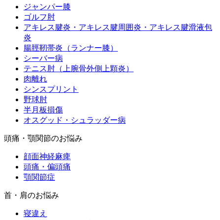
ジャンパー膝
ゴルフ肘
アキレス腱炎・アキレス腱周囲炎・アキレス腱滑液包
炎
腸脛靭帯炎（ランナー膝）
シーバー病
テニス肘（上腕骨外側上顆炎）
肉離れ
シンスプリント
野球肘
半月板損傷
オスグッド・シュラッダー病
頭痛・顎関節のお悩み
顔面神経麻痺
頭痛・偏頭痛
顎関節症
首・肩のお悩み
寝違え