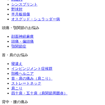
シンスプリント
野球肘
半月板損傷
オスグッド・シュラッダー病
頭痛・顎関節のお悩み
顔面神経麻痺
頭痛・偏頭痛
顎関節症
首・肩のお悩み
寝違え
インピンジメント症候群
頚椎ヘルニア
首・肩の痛み（肩こり）
ストレートネック
肩こり
四十肩・五十肩（肩関節周囲炎）
背中・腰の痛み