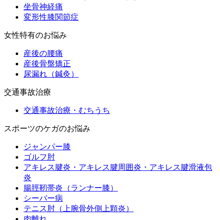
坐骨神経痛
変形性膝関節症
女性特有のお悩み
産後の腰痛
産後骨盤矯正
尿漏れ（鍼灸）
交通事故治療
交通事故治療・むちうち
スポーツのケガのお悩み
ジャンパー膝
ゴルフ肘
アキレス腱炎・アキレス腱周囲炎・アキレス腱滑液包
炎
腸脛靭帯炎（ランナー膝）
シーバー病
テニス肘（上腕骨外側上顆炎）
肉離れ