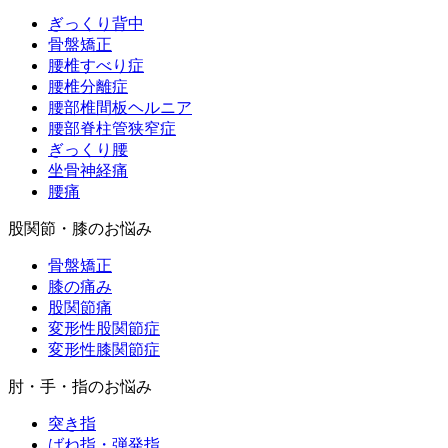
ぎっくり背中
骨盤矯正
腰椎すべり症
腰椎分離症
腰部椎間板ヘルニア
腰部脊柱管狭窄症
ぎっくり腰
坐骨神経痛
腰痛
股関節・膝のお悩み
骨盤矯正
膝の痛み
股関節痛
変形性股関節症
変形性膝関節症
肘・手・指のお悩み
突き指
ばね指・弾発指