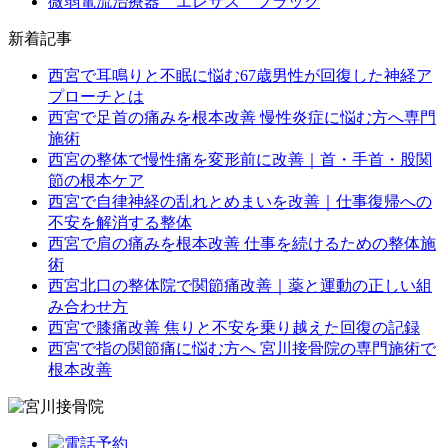
微弱電流治療器 エレサス ブラック
新着記事
西宮で耳鳴りと不眠に悩む67歳男性が回復した神経ア
プローチとは
西宮で足首の痛みを根本改善 慢性炎症に悩む方へ専門
施術
西宮の整体で慢性痛を変形前に改善｜首・手首・股関
節の根本ケア
西宮で自律神経の乱れとめまいを改善｜仕事復帰への
不安を解消する整体
西宮で肩の痛みを根本改善 仕事を続けるための整体施
術
西宮北口の整体院で関節痛改善｜薬と運動の正しい組
み合わせ方
西宮で膝痛改善 焦りと不安を乗り越えた回復の記録
西宮で指の関節痛に悩む方へ 宮川接骨院の専門施術で
根本改善