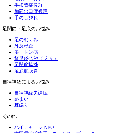
手根管症候群
胸郭出口症候群
手のしびれ
足関節・足底のお悩み
足のむくみ
外反母趾
モートン病
鵞足炎(がそくえん）
足関節捻挫
足底筋膜炎
自律神経によるお悩み
自律神経失調症
めまい
耳鳴り
その他
ハイチャージ NEO