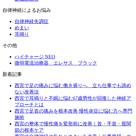
自律神経によるお悩み
自律神経失調症
めまい
耳鳴り
その他
ハイチャージ NEO
微弱電流治療器 エレサス ブラック
新着記事
西宮で足の痛みに悩む働き盛りへ 立ち仕事でも諦め
ない改善法
西宮で耳鳴りと不眠に悩む67歳男性が回復した神経ア
プローチとは
西宮で足首の痛みを根本改善 慢性炎症に悩む方へ専門
施術
西宮の整体で慢性痛を変形前に改善｜首・手首・股関
節の根本ケア