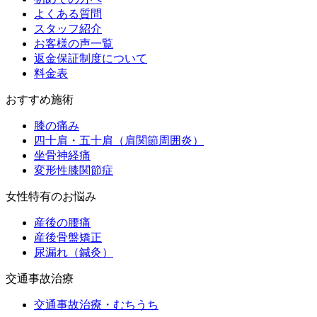
よくある質問
スタッフ紹介
お客様の声一覧
返金保証制度について
料金表
おすすめ施術
膝の痛み
四十肩・五十肩（肩関節周囲炎）
坐骨神経痛
変形性膝関節症
女性特有のお悩み
産後の腰痛
産後骨盤矯正
尿漏れ（鍼灸）
交通事故治療
交通事故治療・むちうち