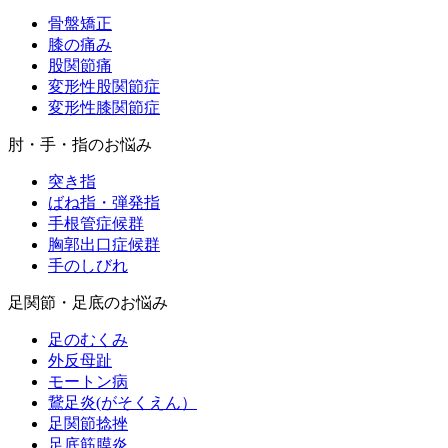
骨盤矯正
膝の痛み
股関節痛
変形性股関節症
変形性膝関節症
肘・手・指のお悩み
突き指
ばね指・弾発指
手根管症候群
胸郭出口症候群
手のしびれ
足関節・足底のお悩み
足のむくみ
外反母趾
モートン病
鵞足炎(がそくえん）
足関節捻挫
足底筋膜炎