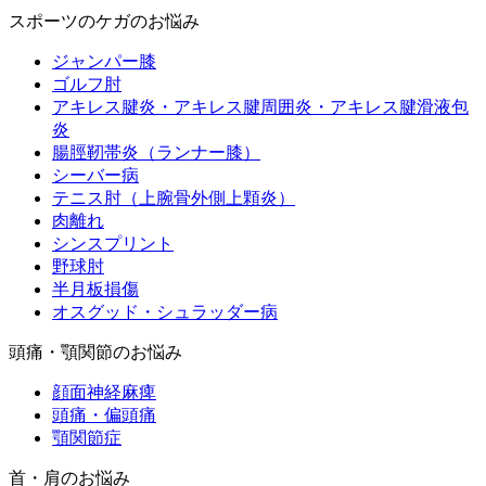
スポーツのケガのお悩み
ジャンパー膝
ゴルフ肘
アキレス腱炎・アキレス腱周囲炎・アキレス腱滑液包
炎
腸脛靭帯炎（ランナー膝）
シーバー病
テニス肘（上腕骨外側上顆炎）
肉離れ
シンスプリント
野球肘
半月板損傷
オスグッド・シュラッダー病
頭痛・顎関節のお悩み
顔面神経麻痺
頭痛・偏頭痛
顎関節症
首・肩のお悩み