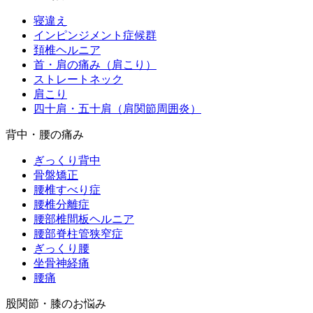
寝違え
インピンジメント症候群
頚椎ヘルニア
首・肩の痛み（肩こり）
ストレートネック
肩こり
四十肩・五十肩（肩関節周囲炎）
背中・腰の痛み
ぎっくり背中
骨盤矯正
腰椎すべり症
腰椎分離症
腰部椎間板ヘルニア
腰部脊柱管狭窄症
ぎっくり腰
坐骨神経痛
腰痛
股関節・膝のお悩み