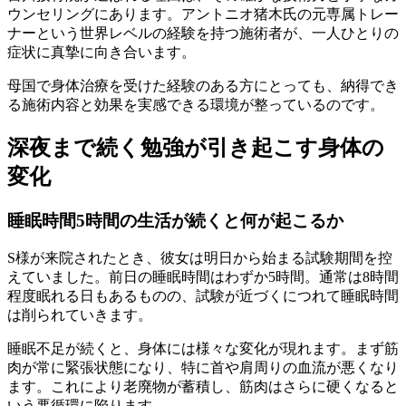
ウンセリングにあります。アントニオ猪木氏の元専属トレー
ナーという世界レベルの経験を持つ施術者が、一人ひとりの
症状に真摯に向き合います。
母国で身体治療を受けた経験のある方にとっても、納得でき
る施術内容と効果を実感できる環境が整っているのです。
深夜まで続く勉強が引き起こす身体の
変化
睡眠時間5時間の生活が続くと何が起こるか
S様が来院されたとき、彼女は明日から始まる試験期間を控
えていました。前日の睡眠時間はわずか5時間。通常は8時間
程度眠れる日もあるものの、試験が近づくにつれて睡眠時間
は削られていきます。
睡眠不足が続くと、身体には様々な変化が現れます。まず筋
肉が常に緊張状態になり、特に首や肩周りの血流が悪くなり
ます。これにより老廃物が蓄積し、筋肉はさらに硬くなると
いう悪循環に陥ります。