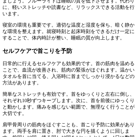
ましょう。ブルーライトは睡眠の質を低下させます。代わり
に、軽いストレッチや読書など、リラックスできる活動を行
います。
寝室の環境も重要です。適切な温度と湿度を保ち、暗く静か
な環境を整えます。就寝時刻と起床時刻をできるだけ一定に
することで、体内時計が整い、睡眠の質が向上します。
セルフケアで首こりを予防
日常的に行えるセルフケアも効果的です。首の筋肉を温める
ことで、血流が改善され、筋肉の緊張がほぐれます。温かい
タオルを首に当てる、入浴時に首までしっかり浸かるなどの
方法があります。
簡単なストレッチも有効です。首をゆっくりと左右に倒し、
それぞれ10秒ずつキープします。次に、首を前後にゆっくり
と動かします。痛みを感じない範囲で、無理なく行うことが
大切です。
肩甲骨周りの筋肉をほぐすことも、首こり予防に効果があり
ます。両手を肩に置き、肘で大きな円を描くように回しま